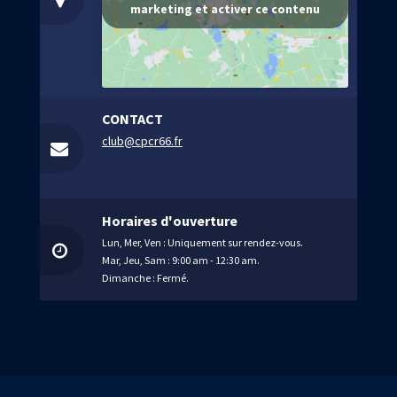
É
marketing et activer ce contenu
c
v
o
è
n
n
CONTACT
club@cpcr66.fr
e
s
m
u
e
Horaires d'ouverture
l
Lun, Mer, Ven : Uniquement sur rendez-vous.
n
Mar, Jeu, Sam : 9:00 am - 12:30 am.
t
Dimanche : Fermé.
t
a
t