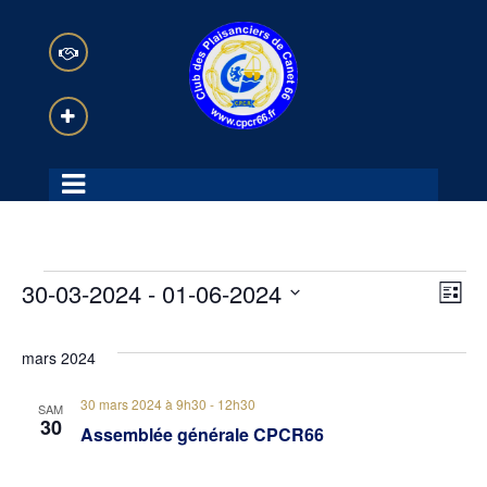
Évènements
N
N
30-03-2024
 - 
01-06-2024
L
i
a
S
a
s
mars 2024
é
t
v
e
v
l
30 mars 2024 à 9h30
-
12h30
SAM
i
30
e
Assemblée générale CPCR66
i
g
c