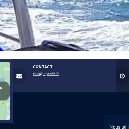
CONTACT
club@cpcr66.fr
es
u
Nous util