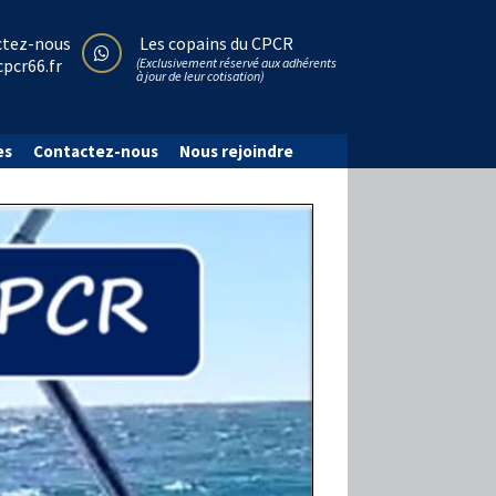
ctez-nous
Les copains du CPCR
pcr66.fr
(Exclusivement réservé aux adhérents
à jour de leur cotisation)
es
Contactez-nous
Nous rejoindre