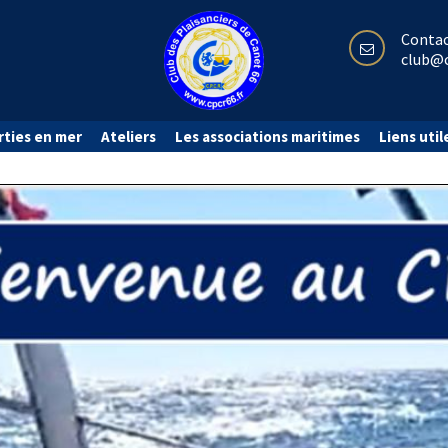
Conta
club@c
rties en mer
Ateliers
Les associations maritimes
Liens util