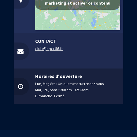
É
marketing et activer ce contenu
c
v
o
è
n
n
CONTACT
club@cpcr66.fr
e
s
m
u
e
Horaires d'ouverture
l
Lun, Mer, Ven : Uniquement sur rendez-vous.
n
Mar, Jeu, Sam : 9:00 am - 12:30 am.
t
Dimanche : Fermé.
t
a
t