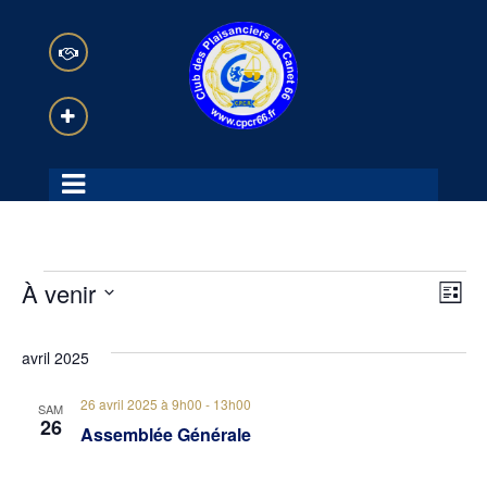
Évènements
N
N
À venir
L
i
a
S
a
s
avril 2025
é
t
v
e
v
l
26 avril 2025 à 9h00
-
13h00
SAM
i
26
e
Assemblée Générale
i
g
c